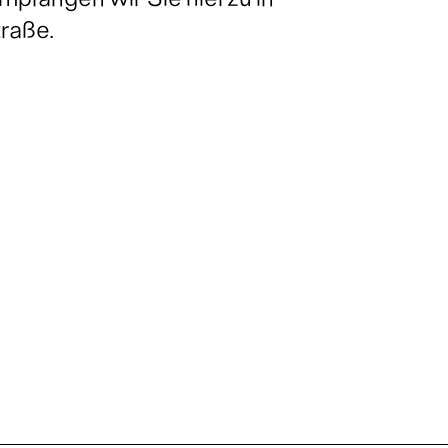
pfangen wir Sie hierzu in
raße.